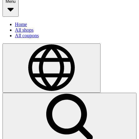
Menu
Home
All shops
All coupons