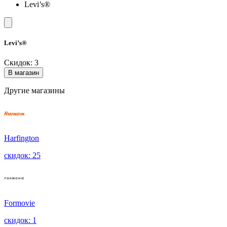
Levi’s®
Levi’s®
Скидок: 3
В магазин
Другие магазины
Harfington
скидок: 25
Formovie
скидок: 1