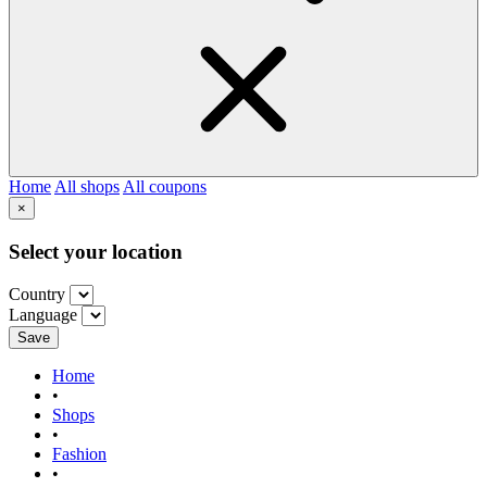
Home
All shops
All coupons
×
Select your location
Country
Language
Save
Home
•
Shops
•
Fashion
•