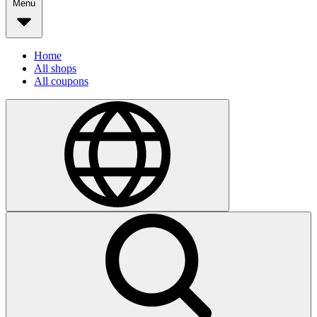
Menu
Home
All shops
All coupons